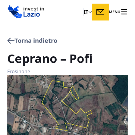
IT
MENU
Torna indietro
Ceprano
–
Pofi
Frosinone