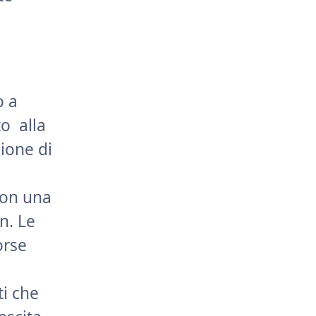
o a
to alla
zione di
con una
n. Le
orse
ti che