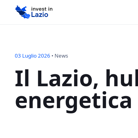
03 Luglio 2026
•
News
Il
Lazio,
hu
energetica