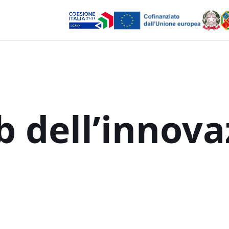
b
dell’innov