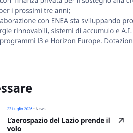
con finanza privata per il sostegno alla cr
per i prossimi tre anni;
llaborazione con ENEA sta sviluppando pro
gie rinnovabili, sistemi di accumulo e A.I.
ei programmi l3 e Horizon Europe. Dotazion
essare
23 Luglio 2026
•
News
L’aerospazio del Lazio prende il
volo