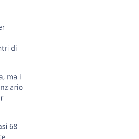
er
tri di
a, ma il
nziario
er
asi 68
te